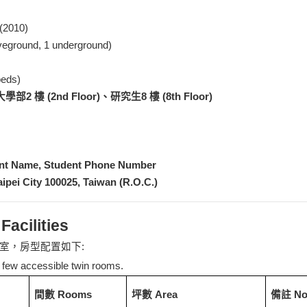
2010)
round, 1 underground)
beds)
大
學部2 樓 (2nd Floor)、研究生8 樓 (8th Floor)
nt Name, Student Phone Number
ipei City 100025, Taiwan (R.O.C.)
cilities
室，房型配置如下:
 few accessible twin rooms.
間數 Rooms
坪數 Area
備註 No