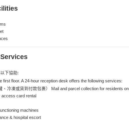
ities
oms
et
nces
ervices
以下協助:
irst floor. A 24-hour reception desk offers the following services:
ail and parcel collection for residents only (no C.
ss card rental
ctioning machines
& hospital escort