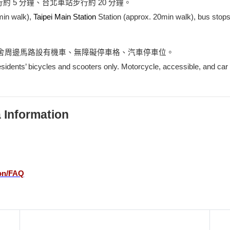
 5 分鐘、台北車站步行約 20 分鐘。
min walk),
Taipei Main Station
Station (approx. 20min walk), bus stops
舍周邊馬路設有機車、無障礙停車格、汽車停車位。
sidents’ bicycles and scooters only. Motorcycle, accessible, and car 
Information
ion/FAQ