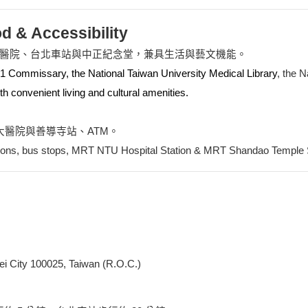
 Accessibility
醫院、台北車站與中正紀念堂，兼具生活與藝文機能。
1 Commissary, the National Taiwan University Medical Library
, the 
th convenient living and cultural amenities.
大醫院與善導寺站、ATM。
tions, bus stops, MRT
NTU Hospital Station & MRT Shandao Temple S
ei City 100025, Taiwan (R.O.C.)