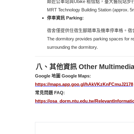
鄰近公車站與
Ubike
租借點，臺大醫院站步行約
MRT Technology Building Station (approx. 5
停車資訊 Parking:
宿舍僅提供住宿生腳踏車及機車停車格。宿
The dormitory provides parking spaces for re
surrounding the dormitory.
八、其他資訊 Other Multimedia 
Google
地圖 Google Maps:
https://maps.app.goo.gl/hAkVKzKnFCmuJ2178
常見問題 FAQ:
https://osa_dorm.ntu.edu.tw/RelevantInformat