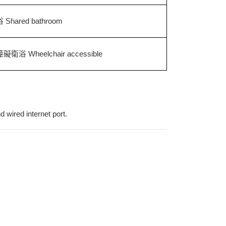
hared bathroom
浴 Wheelchair accessible
 wired internet port.