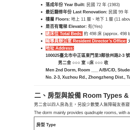
落成年份 Year Built:
民國 72 年 (1983)
最近翻修年份 Last Renovation:
民國 99 年 (
樓層 Floors:
地上 11 層、地下 1 層 (11 aboveg
是否有電梯 Elevator:
有(Yes)
總床位 Total Beds:
約 498 床 (approx. 498 
輔導員辦公室 Resident Director
’s Office:
地址 Address:
100025
臺北市中正區東門里3鄰徐州路2-3 號
男二舍 ○○○ 室 ○床 ○○○ 收
Men 2nd Dorm, Room ___ A/B/C/D, Stude
No. 2-3, Xuzhou Rd., Zhongzheng Dist., Ta
二、房型與設備 Room Types & Fa
男二舍
以四人房為主，另設少數雙人無障礙友善寢
The dorm
mainly provides quadruple rooms, with a
房型 Type